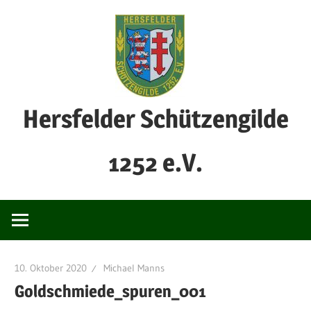
Zum
Inhalt
springen
Hersfelder Schützengilde
1252 e.V.
10. Oktober 2020
Michael Manns
Goldschmiede_spuren_001