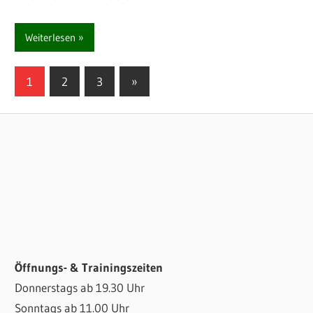
Weiterlesen
Seitennummerierung
Nächste
1
2
3
»
Beiträge
der
Beiträge
Öffnungs- & Trainingszeiten
Donnerstags ab 19.30 Uhr
Sonntags ab 11.00 Uhr