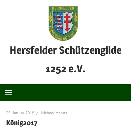
Zum
Inhalt
springen
Hersfelder Schützengilde
1252 e.V.
25. Januar 2018
Michael Manns
König2017