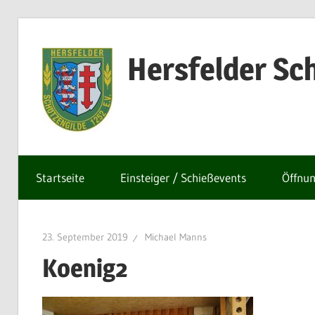
Zum
Inhalt
Hersfelder Sch
springen
Startseite
Einsteiger / Schießevents
Öffnun
23. September 2019
Michael Manns
Koenig2