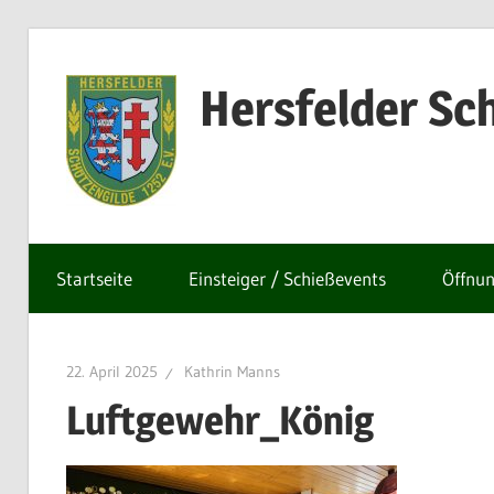
Zum
Inhalt
Hersfelder Sch
springen
Startseite
Einsteiger / Schießevents
Öffnun
22. April 2025
Kathrin Manns
Luftgewehr_König