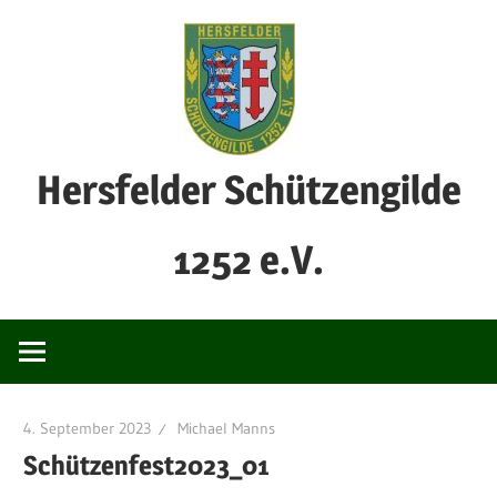
Zum
Inhalt
springen
Hersfelder Schützengilde
1252 e.V.
4. September 2023
Michael Manns
Schützenfest2023_01