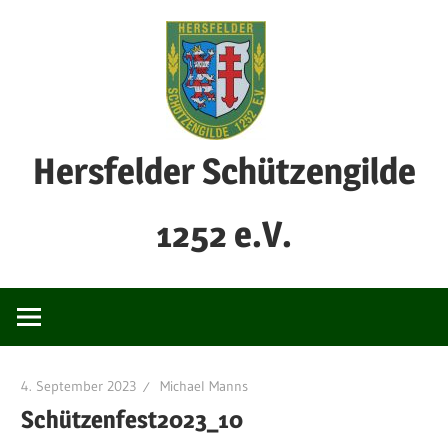
Zum
Inhalt
springen
Hersfelder Schützengilde
1252 e.V.
4. September 2023
Michael Manns
Schützenfest2023_10